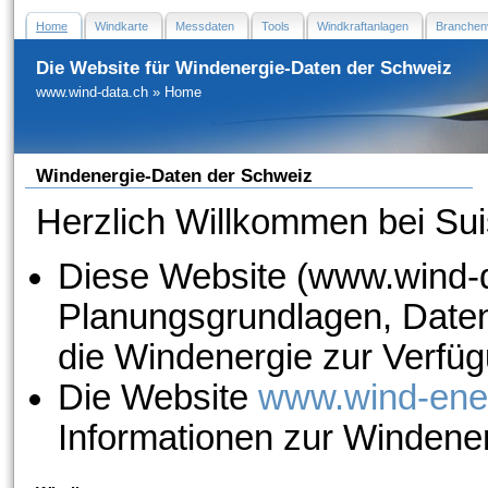
Home
Windkarte
Messdaten
Tools
Windkraftanlagen
Branchen
Die Website für Windenergie-Daten der Schweiz
www.wind-data.ch
»
Home
Windenergie-Daten der Schweiz
Herzlich Willkommen bei Sui
Diese Website (www.wind-da
Planungsgrundlagen, Daten 
die Windenergie zur Verfüg
Die Website
www.wind-ene
Informationen zur Windener