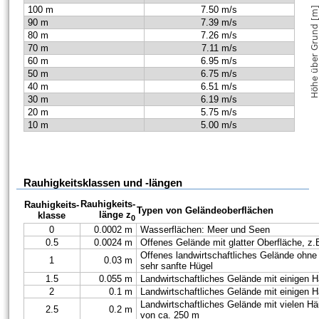
100 m
7.50 m/s
90 m
7.39 m/s
80 m
7.26 m/s
70 m
7.11 m/s
60 m
6.95 m/s
50 m
6.75 m/s
40 m
6.51 m/s
30 m
6.19 m/s
20 m
5.75 m/s
10 m
5.00 m/s
Rauhigkeitsklassen und -längen
Rauhigkeits-
Rauhigkeits-
Typen von Geländeoberflächen
länge z
klasse
0
0
0.0002 m
Wasserflächen: Meer und Seen
0.5
0.0024 m
Offenes Gelände mit glatter Oberfläche, z
Offenes landwirtschaftliches Gelände ohne
1
0.03 m
sehr sanfte Hügel
1.5
0.055 m
Landwirtschaftliches Gelände mit einigen
2
0.1 m
Landwirtschaftliches Gelände mit einigen
Landwirtschaftliches Gelände mit vielen 
2.5
0.2 m
von ca. 250 m