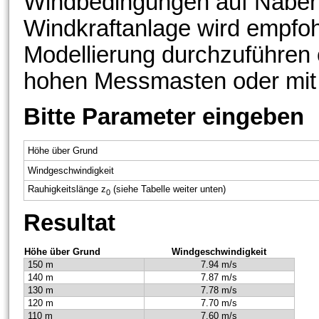
Windbedingungen auf Naben
Windkraftanlage wird empfoh
Modellierung durchzuführen 
hohen Messmasten oder mi
Bitte Parameter eingeben
Höhe über Grund
Windgeschwindigkeit
Rauhigkeitslänge z
(siehe Tabelle weiter unten)
0
Resultat
Höhe über Grund
Windgeschwindigkeit
150 m
7.94 m/s
140 m
7.87 m/s
130 m
7.78 m/s
120 m
7.70 m/s
110 m
7.60 m/s