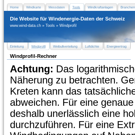
Home
Windkarte
Messdaten
Tools
Windkraftanlagen
Branchen
Die Website für Windenergie-Daten der Schweiz
www.wind-data.ch
»
Tools
»
Windprofil
Einleitung
Windprofil
Weibullverteilung
Luftdichte
Energieertrag
Windprofil-Rechner
Achtung:
Das logarithmische
Näherung zu betrachten. Ge
Kreten kann das tatsächliche
abweichen. Für eine genaue 
deshalb unerlässlich eine 
durchzuführen. Für eine Extr